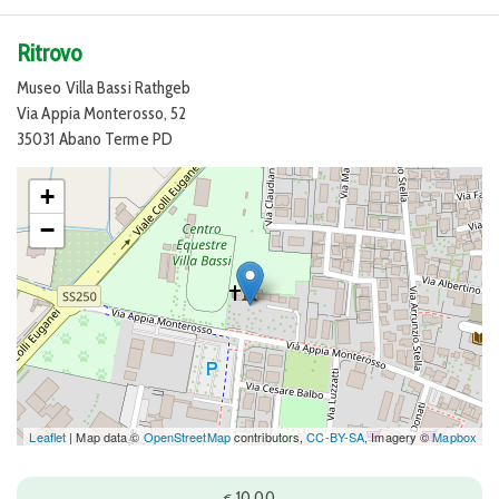
Ritrovo
Museo Villa Bassi Rathgeb
Via Appia Monterosso, 52
35031 Abano Terme PD
+
−
Leaflet
| Map data ©
OpenStreetMap
contributors,
CC-BY-SA
, Imagery ©
Mapbox
10,00
€