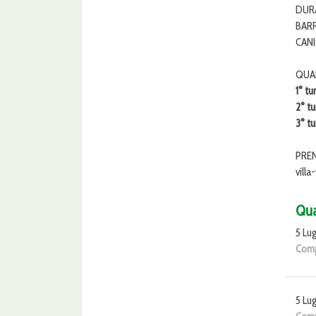
DURA
BARR
CANI:
QUA
1° t
2° t
3° t
PREN
vill
Qu
5 Lug
Comp
5 Lug