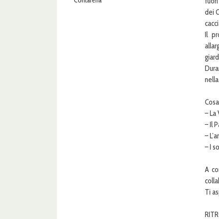
fuori
dei C
cacci
Il p
alla
giard
Dura
nell
Cosa
– La 
– Il 
– L’a
– I s
A co
coll
Ti a
RITRO