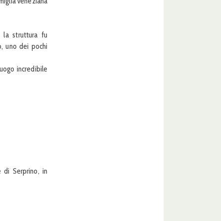
amiglia veneziana
 la struttura fu
lo, uno dei pochi
ogo incredibile
 di Serprino, in