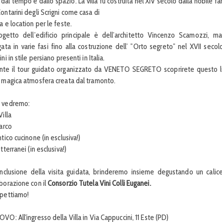
 dal tempo e dallo spazio. La villa fu costruita nel XIV secolo dalla nobile f
ontarini degli Scrigni come casa di
a e location per le feste.
rogetto dell’edificio principale è dell’architetto Vincenzo Scamozzi, ma
rgata in varie fasi fino alla costruzione dell’ ”Orto segreto” nel XVII seco
ini in stile persiano presenti in Italia.
nte il tour guidato organizzato da VENETO SEGRETO scoprirete questo lu
a magica atmosfera creata dal tramonto.
 vedremo:
Villa
Parco
ntico cucinone (in esclusiva!)
otterranei (in esclusiva!)
nclusione della visita guidata, brinderemo insieme degustando un calice
aborazione con il
Consorzio Tutela Vini Colli Euganei.
spettiamo!
VO: All'ingresso della Villa in Via Cappuccini, 11 Este (PD)