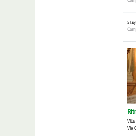
Comp
5 Lug
Comp
Rit
Villa
Via 