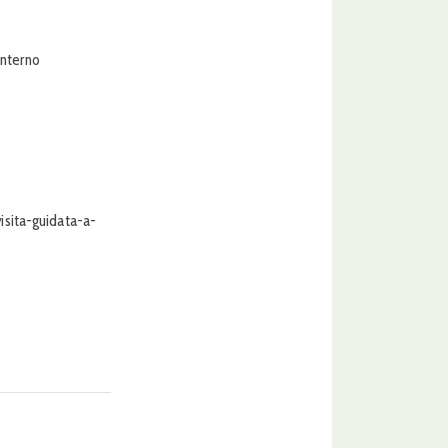
interno
sita-guidata-a-