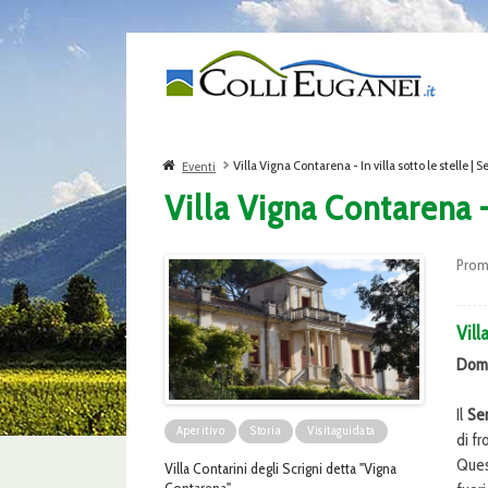
Villa Vigna Contarena - In villa sotto le stelle | 
Eventi
Villa Vigna Contarena - 
Prom
Vill
Dome
Il
Ser
Aperitivo
Storia
Visitaguidata
di fr
Ques
Villa Contarini degli Scrigni detta "Vigna
Contarena"