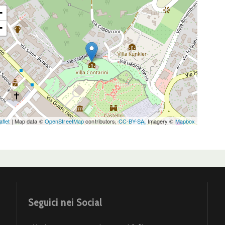
Cappuccini, 11, 35042 Este PD">
+
−
aflet
| Map data ©
OpenStreetMap
contributors,
CC-BY-SA
, Imagery ©
Mapbox
Seguici nei Social